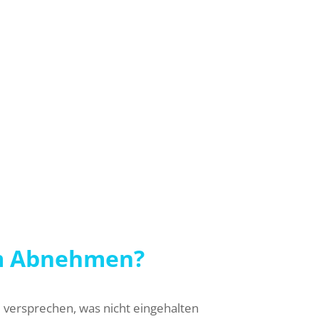
men, die alle ihre Vorteile haben. DiEat
legen sind.
urch für jeden Menschen gewisse Diäten
bnehmen geeignet.
um Abnehmen?
u versprechen, was nicht eingehalten