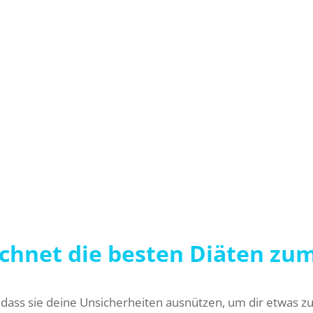
n zum Abnehmen.
e beste Diät der Welt gibt, sondern ein Vielzahl von Diätfor
ausgewählt, welche klassischen Blitzdiäten deutlich über
rschiedliche Bedürfnisse, Interessen und Vorlieben, wod
 nach besonderen Kriterien ausgewählt und perfekt zum A
chnet die besten Diäten z
 dass sie deine Unsicherheiten ausnützen, um dir etwas z