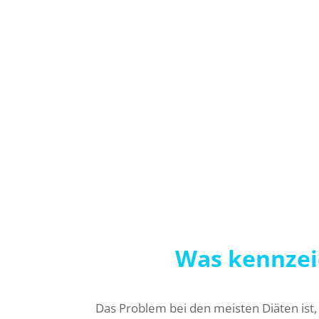
einen Überblick über die besten Diäte
Das Problem ist nämlich, dass es nicht di
hat deswegen bewusst Ernährungsweisen 
Nichtsdestotrotz hat jeder Mensch unte
effektiver sind, als andere.
Jeodch sind alle nachfolgenden Diäten
Was kennzei
Das Problem bei den meisten Diäten ist,